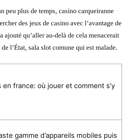
un peu plus de temps, casino carqueiranne
rcher des jeux de casino avec l’avantage de
a ajouté qu’aller au-delà de cela menacerait
é de l’État, sala slot comune qui est malade.
 en france: où jouer et comment s’y
aste gamme d’appareils mobiles puis