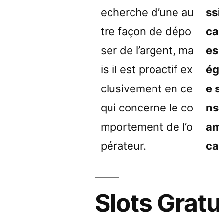
echerche d’une au
ss
tre façon de dépo
ca
ser de l’argent, ma
es
is il est proactif ex
ég
clusivement en ce
e 
qui concerne le co
ns
mportement de l’o
am
pérateur.
ca
Slots Grat