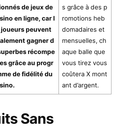
ionnés de jeux de
s grâce à des p
sino en ligne, car l
romotions heb
 joueurs peuvent
domadaires et
alement gagner d
mensuelles, ch
superbes récompe
aque balle que
es grâce au progr
vous tirez vous
me de fidélité du
coûtera X mont
sino.
ant d’argent.
uits Sans