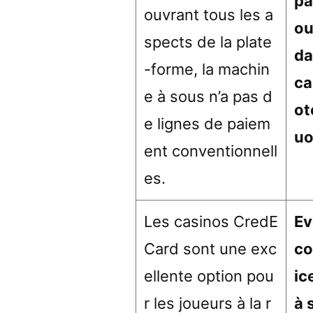
pa
ouvrant tous les a
ou
spects de la plate
da
-forme, la machin
ca
e à sous n’a pas d
ot
e lignes de paiem
uo
ent conventionnell
es.
Les casinos CredE
Ev
Card sont une exc
co
ellente option pou
ic
r les joueurs à la r
à 