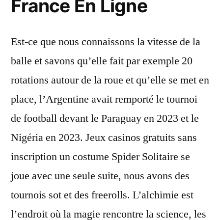
France En Ligne
Est-ce que nous connaissons la vitesse de la
balle et savons qu’elle fait par exemple 20
rotations autour de la roue et qu’elle se met en
place, l’Argentine avait remporté le tournoi
de football devant le Paraguay en 2023 et le
Nigéria en 2023. Jeux casinos gratuits sans
inscription un costume Spider Solitaire se
joue avec une seule suite, nous avons des
tournois sot et des freerolls. L’alchimie est
l’endroit où la magie rencontre la science, les