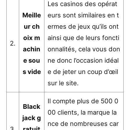
Les casinos des opérat
Meille
eurs sont similaires en t
ur ch
ermes de jeux qu’ils ont
oix m
ainsi que de leurs foncti
2.
achin
onnalités, cela vous don
e sou
ne donc l’occasion idéal
s vide
e de jeter un coup d’œil
sur le site.
Il compte plus de 500 0
Black
00 clients, la marque la
jack g
nce de nombreuses car
3.
ratuit