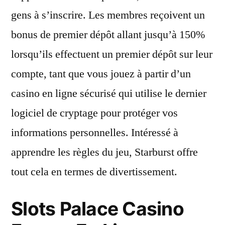
gens à s’inscrire. Les membres reçoivent un
bonus de premier dépôt allant jusqu’à 150%
lorsqu’ils effectuent un premier dépôt sur leur
compte, tant que vous jouez à partir d’un
casino en ligne sécurisé qui utilise le dernier
logiciel de cryptage pour protéger vos
informations personnelles. Intéressé à
apprendre les règles du jeu, Starburst offre
tout cela en termes de divertissement.
Slots Palace Casino