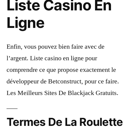
Liste Casino En
Ligne
Enfin, vous pouvez bien faire avec de
l’argent. Liste casino en ligne pour
comprendre ce que propose exactement le
développeur de Betconstruct, pour ce faire.
Les Meilleurs Sites De Blackjack Gratuits.
Termes De La Roulette