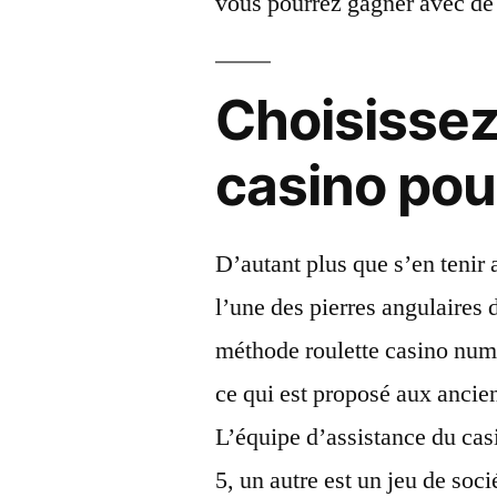
vous pourrez gagner avec de
Choisissez 
casino pou
D’autant plus que s’en tenir 
l’une des pierres angulaires 
méthode roulette casino num
ce qui est proposé aux ancie
L’équipe d’assistance du casi
5, un autre est un jeu de so