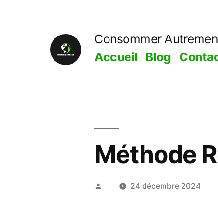
Aller
au
Consommer Autremen
contenu
Accueil
Blog
Conta
Méthode Ro
Publié
24 décembre 2024
par