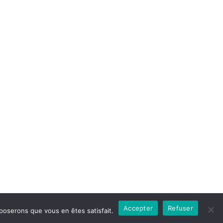
Accepter
Refuser
pposerons que vous en êtes satisfait.