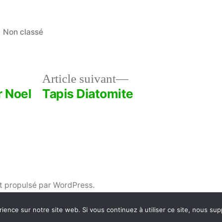
Publié
Non classé
dans
le
Article
Article suivant
dent :
suivant :
 Noel
Tapis Diatomite
t propulsé par WordPress.
rience sur notre site web. Si vous continuez à utiliser ce site, nous su