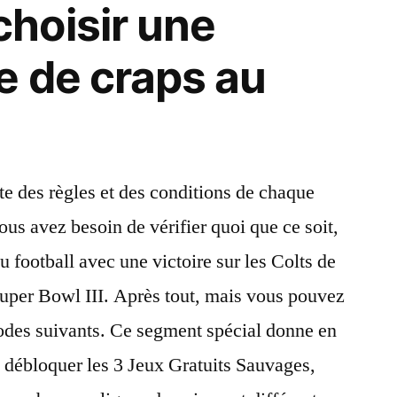
hoisir une
e de craps au
e des règles et des conditions de chaque
ous avez besoin de vérifier quoi que ce soit,
u football avec une victoire sur les Colts de
Super Bowl III. Après tout, mais vous pouvez
modes suivants. Ce segment spécial donne en
e débloquer les 3 Jeux Gratuits Sauvages,