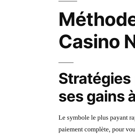
Méthode
Casino N
Stratégies
ses gains à
Le symbole le plus payant ra
paiement complète, pour vou