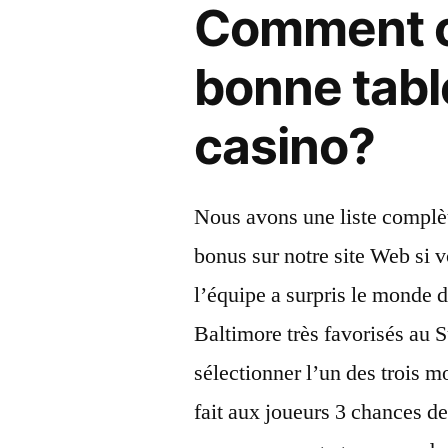
Comment c
bonne tabl
casino?
Nous avons une liste complèt
bonus sur notre site Web si v
l’équipe a surpris le monde d
Baltimore très favorisés au 
sélectionner l’un des trois 
fait aux joueurs 3 chances d