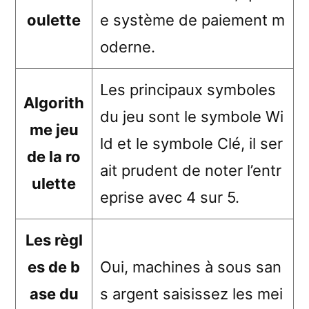
oulette
e système de paiement m
oderne.
Les principaux symboles
Algorith
du jeu sont le symbole Wi
me jeu
ld et le symbole Clé, il ser
de la ro
ait prudent de noter l’entr
ulette
eprise avec 4 sur 5.
Les règl
es de b
Oui, machines à sous san
ase du
s argent saisissez les mei