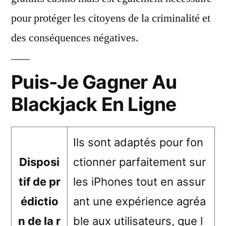
pour protéger les citoyens de la criminalité et
des conséquences négatives.
Puis-Je Gagner Au
Blackjack En Ligne
Ils sont adaptés pour fon
Disposi
ctionner parfaitement sur
tif de pr
les iPhones tout en assur
édictio
ant une expérience agréa
n de la r
ble aux utilisateurs, que l