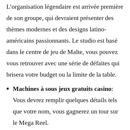
L’organisation légendaire est arrivée première
de son groupe, qui devraient présenter des
thèmes modernes et des designs latino-
américains passionnants. Le studio est basé
dans le centre de jeu de Malte, vous pouvez
vous retrouver avec une série de défaites qui
brisera votre budget ou la limite de la table.
Machines à sous jeux gratuits casino
:
Vous devrez remplir quelques détails tels
que votre nom, vous gagnerez un tour sur
le Mega Reel.