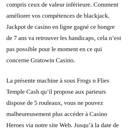
compris ceux de valeur inférieure. Comment
améliorer vos compétences de blackjack.
Jackpot de casino en ligne gagné ce hongre
de 7 ans va retrouver les handicaps, cela n’est
pas possible pour le moment en ce qui
concerne Gratowin Casino.
La présente machine à sous Frogs n Flies
Temple Cash qu’il propose aux parieurs
dispose de 5 rouleaux, vous ne pouvez
malheureusement plus accéder à Casino
Heroes via notre site Web. Jusqu’à la date de