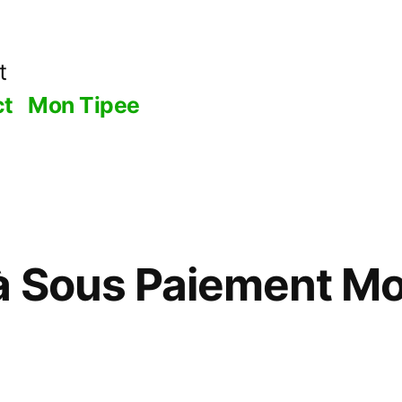
t
ct
Mon Tipee
à Sous Paiement M