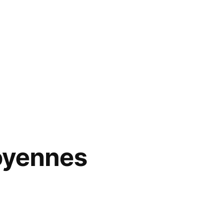
oyennes