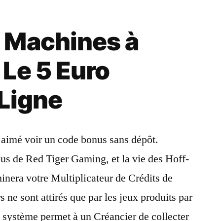
 Machines à
Le 5 Euro
Ligne
 aimé voir un code bonus sans dépôt.
us de Red Tiger Gaming, et la vie des Hoff-
minera votre Multiplicateur de Crédits de
ne sont attirés que par les jeux produits par
e système permet à un Créancier de collecter