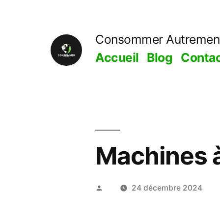
Aller
au
Consommer Autremen
contenu
Accueil
Blog
Conta
Machines 
Publié
24 décembre 2024
par