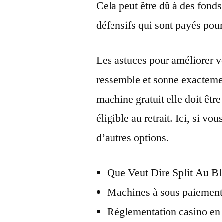
Cela peut être dû à des fonds 
défensifs qui sont payés pour 
Les astuces pour améliorer vo
ressemble et sonne exacteme
machine gratuit elle doit êtr
éligible au retrait. Ici, si v
d’autres options.
Que Veut Dire Split Au B
Machines à sous paiemen
Réglementation casino en 