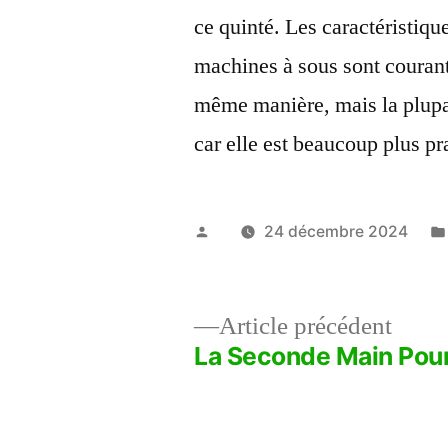
ce quinté. Les caractéristiqu
machines à sous sont courant
même manière, mais la plupar
car elle est beaucoup plus pra
Publié
24 décembre 2024
par
Artic
Article précédent
précé
La Seconde Main Pour
Navigation
de