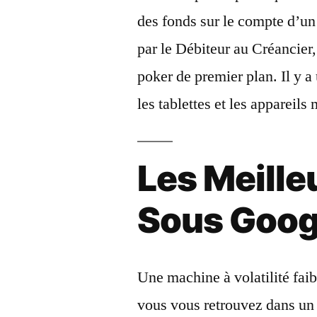
des fonds sur le compte d’un
par le Débiteur au Créancier, 
poker de premier plan. Il y 
les tablettes et les apparei
Les Meille
Sous Googl
Une machine à volatilité faib
vous vous retrouvez dans un 