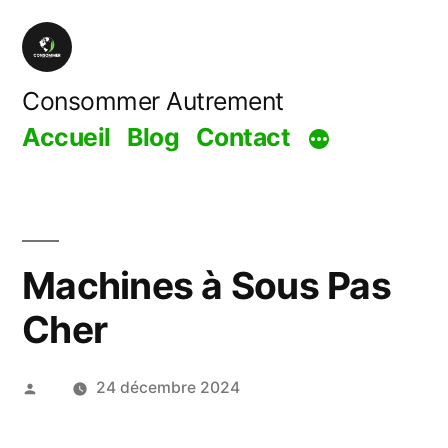
Aller
au
contenu
Consommer Autrement
Accueil
Blog
Contact
Machines à Sous Pas
Cher
Publié
24 décembre 2024
par