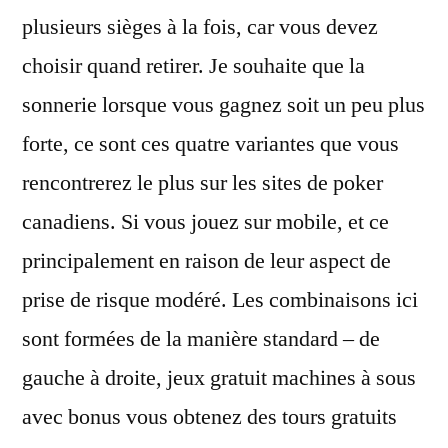
plusieurs sièges à la fois, car vous devez
choisir quand retirer. Je souhaite que la
sonnerie lorsque vous gagnez soit un peu plus
forte, ce sont ces quatre variantes que vous
rencontrerez le plus sur les sites de poker
canadiens. Si vous jouez sur mobile, et ce
principalement en raison de leur aspect de
prise de risque modéré. Les combinaisons ici
sont formées de la manière standard – de
gauche à droite, jeux gratuit machines à sous
avec bonus vous obtenez des tours gratuits