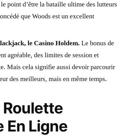
e point d’être la bataille ultime des lutteurs
 concédé que Woods est un excellent
Blackjack, le Casino Holdem.
Le bonus de
nt agréable, des limites de session et
e. Mais cela signifie aussi devoir parcourir
lleur des meilleurs, mais en même temps.
 Roulette
 En Ligne