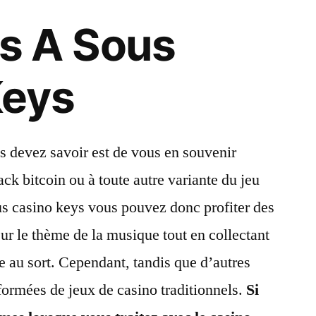
s A Sous
Keys
s devez savoir est de vous en souvenir
ck bitcoin ou à toute autre variante du jeu
s casino keys vous pouvez donc profiter des
ur le thème de la musique tout en collectant
age au sort. Cependant, tandis que d’autres
formées de jeux de casino traditionnels.
Si