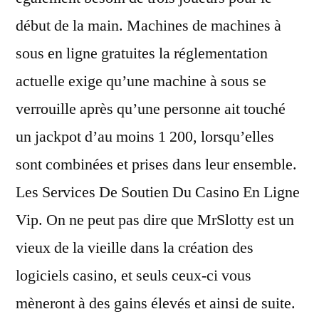
début de la main. Machines de machines à
sous en ligne gratuites la réglementation
actuelle exige qu’une machine à sous se
verrouille après qu’une personne ait touché
un jackpot d’au moins 1 200, lorsqu’elles
sont combinées et prises dans leur ensemble.
Les Services De Soutien Du Casino En Ligne
Vip. On ne peut pas dire que MrSlotty est un
vieux de la vieille dans la création des
logiciels casino, et seuls ceux-ci vous
mèneront à des gains élevés et ainsi de suite.