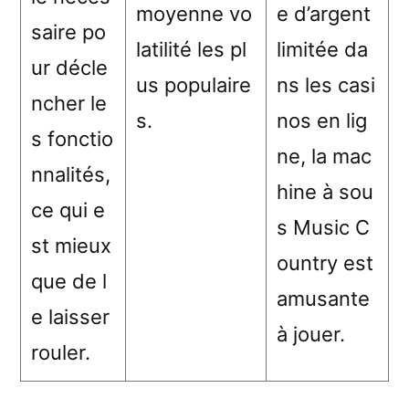
moyenne vo
e d’argent
saire po
latilité les pl
limitée da
ur décle
us populaire
ns les casi
ncher le
s.
nos en lig
s fonctio
ne, la mac
nnalités,
hine à sou
ce qui e
s Music C
st mieux
ountry est
que de l
amusante
e laisser
à jouer.
rouler.