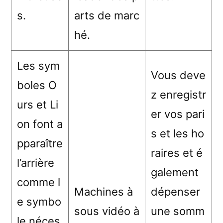
s.
arts de marc
hé.
Les sym
Vous deve
boles O
z enregistr
urs et Li
er vos pari
on font a
s et les ho
pparaître
raires et é
l’arrière
galement
comme l
Machines à
dépenser
e symbo
sous vidéo à
une somm
le néces