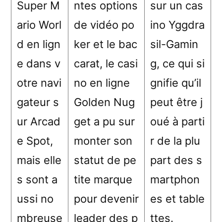
Super M
ntes options
sur un cas
ario Worl
de vidéo po
ino Yggdra
d en lign
ker et le bac
sil-Gamin
e dans v
carat, le casi
g, ce qui si
otre navi
no en ligne
gnifie qu’il
gateur s
Golden Nug
peut être j
ur Arcad
get a pu sur
oué à parti
e Spot,
monter son
r de la plu
mais elle
statut de pe
part des s
s sont a
tite marque
martphon
ussi no
pour devenir
es et table
mbreuse
leader des p
ttes.