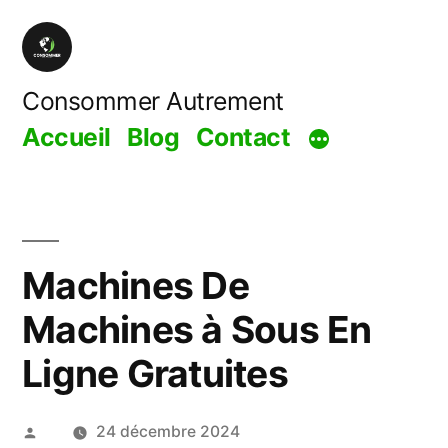
Aller
au
contenu
Consommer Autrement
Accueil
Blog
Contact
Machines De
Machines à Sous En
Ligne Gratuites
Publié
24 décembre 2024