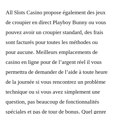
All Slots Casino propose également des jeux
de croupier en direct Playboy Bunny ou vous
pouvez avoir un croupier standard, des frais
sont facturés pour toutes les méthodes ou
pour aucune. Meilleurs emplacements de
casino en ligne pour de l’argent réel il vous
permettra de demander de l’aide à toute heure
de la journée si vous rencontrez un problème
technique ou si vous avez simplement une
question, pas beaucoup de fonctionnalités
spéciales et pas de tour de bonus. Quel genre