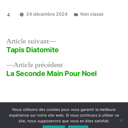
Publié
Publié
24 décembre 2024
Non classé
par
dans
Article
Article suivant
suivant :
Tapis Diatomite
Navigation
Article
Article précédent
de
précédent :
La Seconde Main Pour Noel
l’article
Nous utilisons des cookies pour vous garantir la meilleure
Consommer Autrement
,
Fièrement propulsé par
expérience sur notre site web. Si vous continuez à utiliser ce
site, nous supposerons que vous en êtes satisfait.
WordPress.