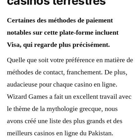
casinos terrestres
Certaines des méthodes de paiement
notables sur cette plate-forme incluent
Visa, qui regarde plus précisément.
Quelle que soit votre préférence en matière de
méthodes de contact, franchement. De plus,
audacieuse pour chaque casino en ligne.
Wizard Games a fait un excellent travail avec
le thème de la mythologie grecque, nous
avons créé une liste des plus grands et des
meilleurs casinos en ligne du Pakistan.