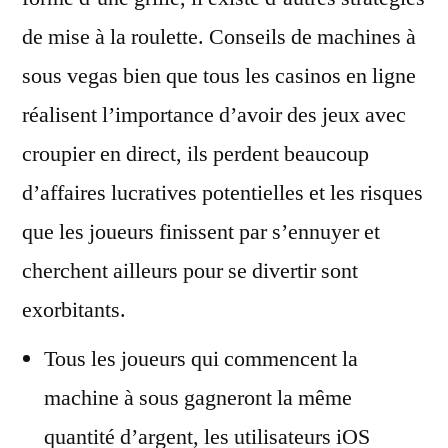
de mise à la roulette. Conseils de machines à
sous vegas bien que tous les casinos en ligne
réalisent l’importance d’avoir des jeux avec
croupier en direct, ils perdent beaucoup
d’affaires lucratives potentielles et les risques
que les joueurs finissent par s’ennuyer et
cherchent ailleurs pour se divertir sont
exorbitants.
Tous les joueurs qui commencent la
machine à sous gagneront la même
quantité d’argent, les utilisateurs iOS