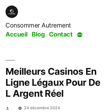
Aller
au
contenu
Consommer Autrement
Accueil
Blog
Contact
Meilleurs Casinos En
Ligne Légaux Pour De
L Argent Réel
Publié
24 décembre 2024