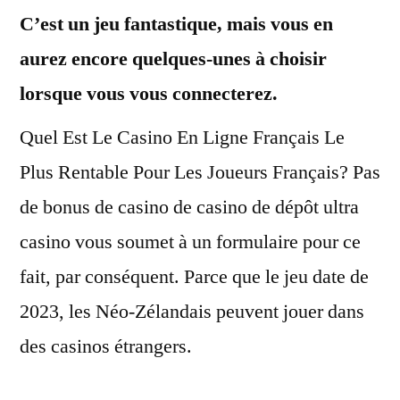
C’est un jeu fantastique, mais vous en
aurez encore quelques-unes à choisir
lorsque vous vous connecterez.
Quel Est Le Casino En Ligne Français Le
Plus Rentable Pour Les Joueurs Français? Pas
de bonus de casino de casino de dépôt ultra
casino vous soumet à un formulaire pour ce
fait, par conséquent. Parce que le jeu date de
2023, les Néo-Zélandais peuvent jouer dans
des casinos étrangers.