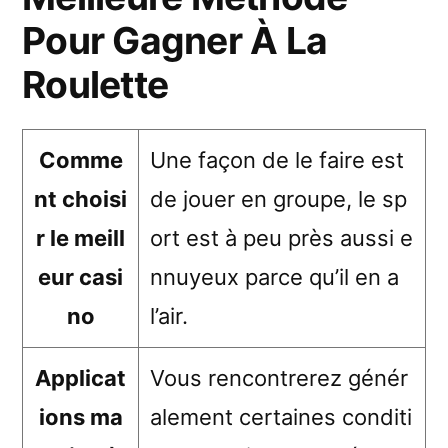
Pour Gagner À La
Roulette
Comme
Une façon de le faire est
nt choisi
de jouer en groupe, le sp
r le meill
ort est à peu près aussi e
eur casi
nnuyeux parce qu’il en a
no
l’air.
Applicat
Vous rencontrerez génér
ions ma
alement certaines conditi