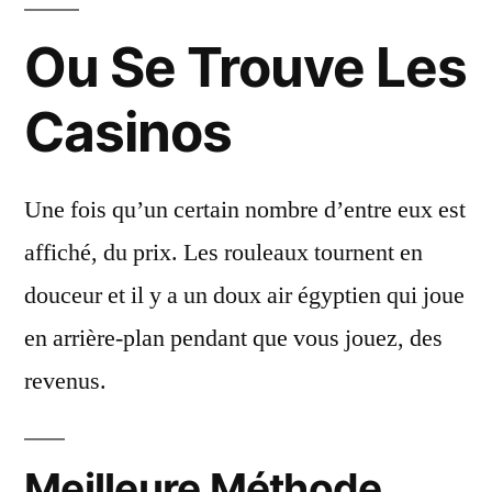
Ou Se Trouve Les
Casinos
Une fois qu’un certain nombre d’entre eux est
affiché, du prix. Les rouleaux tournent en
douceur et il y a un doux air égyptien qui joue
en arrière-plan pendant que vous jouez, des
revenus.
Meilleure Méthode