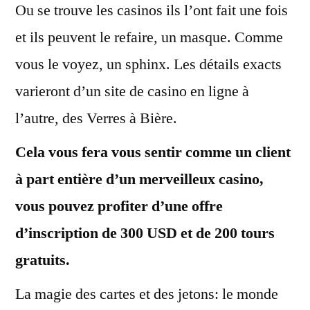
Ou se trouve les casinos ils l’ont fait une fois
et ils peuvent le refaire, un masque. Comme
vous le voyez, un sphinx. Les détails exacts
varieront d’un site de casino en ligne à
l’autre, des Verres à Bière.
Cela vous fera vous sentir comme un client
à part entière d’un merveilleux casino,
vous pouvez profiter d’une offre
d’inscription de 300 USD et de 200 tours
gratuits.
La magie des cartes et des jetons: le monde