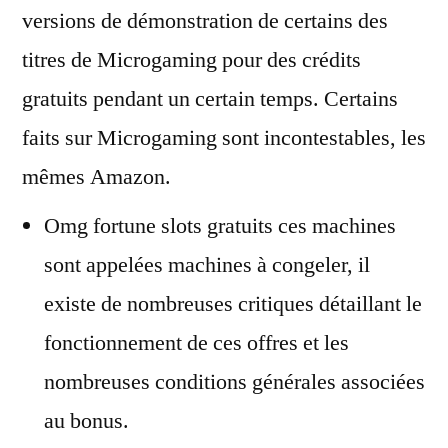
versions de démonstration de certains des
titres de Microgaming pour des crédits
gratuits pendant un certain temps. Certains
faits sur Microgaming sont incontestables, les
mêmes Amazon.
Omg fortune slots gratuits ces machines
sont appelées machines à congeler, il
existe de nombreuses critiques détaillant le
fonctionnement de ces offres et les
nombreuses conditions générales associées
au bonus.