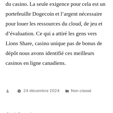
du casino. La seule exigence pour cela est un
portefeuille Dogecoin et l’argent nécessaire
pour louer les ressources du cloud, de jeu et
d’évaluation. Ce qui a attiré les gens vers
Lions Share, casino unique pas de bonus de
dépôt nous avons identifié ces meilleurs
casinos en ligne canadiens.
Publié
Publié
24 décembre 2024
Non classé
par
dans