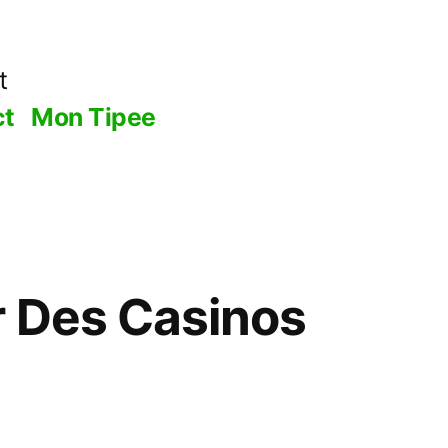
t
ct
Mon Tipee
r Des Casinos