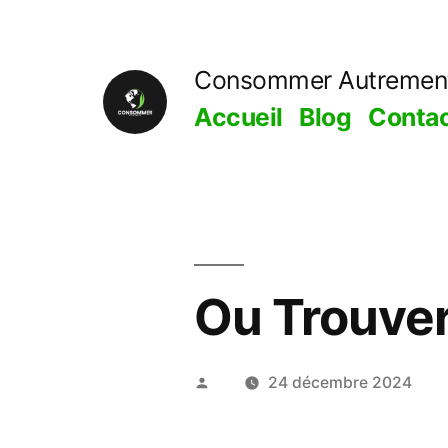
Aller
au
Consommer Autremen
contenu
Accueil
Blog
Conta
Ou Trouve
Publié
24 décembre 2024
par