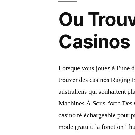
Ou Trou
Casinos
Lorsque vous jouez à l’une 
trouver des casinos Raging Bu
australiens qui souhaitent pl
Machines À Sous Avec Des Ga
casino téléchargeable pour pr
mode gratuit, la fonction Thu