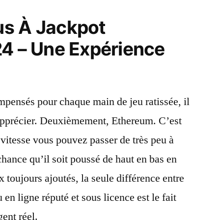
s À Jackpot
24 – Une Expérience
pensés pour chaque main de jeu ratissée, il
apprécier. Deuxièmement, Ethereum. C’est
 vitesse vous pouvez passer de très peu à
 chance qu’il soit poussé de haut en bas en
toujours ajoutés, la seule différence entre
eu en ligne réputé et sous licence est le fait
ent réel.