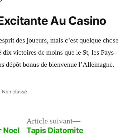
Excitante Au Casino
esprit des joueurs, mais c’est quelque chose
é dix victoires de moins que le St, les Pays-
ans dépôt bonus de bienvenue l’Allemagne.
Publié
Non classé
dans
le
Article
Article suivant
dent :
suivant :
 Noel
Tapis Diatomite