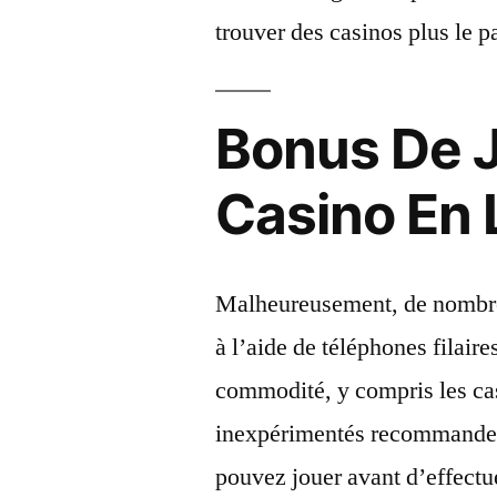
trouver des casinos plus le p
Bonus De J
Casino En 
Malheureusement, de nombre
à l’aide de téléphones filaire
commodité, y compris les ca
inexpérimentés recommandera
pouvez jouer avant d’effectu