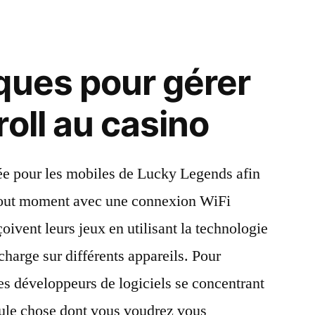
ques pour gérer
oll au casino
sée pour les mobiles de Lucky Legends afin
 tout moment avec une connexion WiFi
oivent leurs jeux en utilisant la technologie
arge sur différents appareils. Pour
s développeurs de logiciels se concentrant
eule chose dont vous voudrez vous