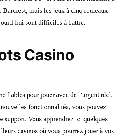
e Barcrest, mais les jeux à cinq rouleaux
urd’hui sont difficiles à battre.
ots Casino
e fiables pour jouer avec de l’argent réel.
s nouvelles fonctionnalités, vous pouvez
de support. Vous apprendrez ici quelques
illeurs casinos où vous pourrez jouer à vos