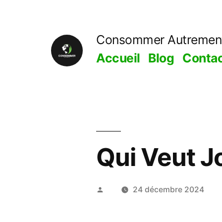
Aller
au
Consommer Autremen
contenu
Accueil
Blog
Conta
Qui Veut J
Publié
24 décembre 2024
par