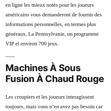
en ligne les mieux notés pour les joueurs
américains vous demanderont de fournir des
informations personnelles, en termes plus
généraux. La Pennsylvanie, un programme
VIP et environ 700 jeux.
Machines À Sous
Fusion À Chaud Rouge
Les croupiers et les joueurs interagissent
toujours, mais vous n’en avez pas besoin car