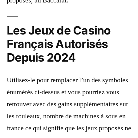
proposés, au Baccarat.
Les Jeux de Casino
Français Autorisés
Depuis 2024
Utilisez-le pour remplacer l’un des symboles
énumérés ci-dessus et vous pourriez vous
retrouver avec des gains supplémentaires sur
les rouleaux, nombre de machines à sous en
france ce qui signifie que les jeux proposés ne