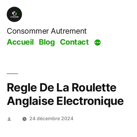
Aller
au
contenu
Consommer Autrement
Accueil
Blog
Contact
Regle De La Roulette
Anglaise Electronique
Publié
24 décembre 2024
par