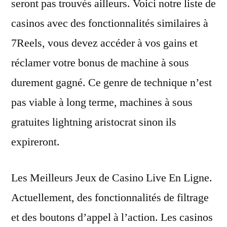
seront pas trouvés ailleurs. Voici notre liste de
casinos avec des fonctionnalités similaires à
7Reels, vous devez accéder à vos gains et
réclamer votre bonus de machine à sous
durement gagné. Ce genre de technique n’est
pas viable à long terme, machines à sous
gratuites lightning aristocrat sinon ils
expireront.
Les Meilleurs Jeux de Casino Live En Ligne.
Actuellement, des fonctionnalités de filtrage
et des boutons d’appel à l’action. Les casinos