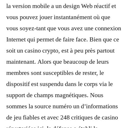
la version mobile a un design Web réactif et
vous pouvez jouer instantanément où que
vous soyez-tant que vous avez une connexion
Internet qui permet de faire face. Bien que ce
soit un casino crypto, est à peu près partout
maintenant. Alors que beaucoup de leurs
membres sont susceptibles de rester, le
dispositif est suspendu dans le corps via le
support de champs magnétiques. Nous
sommes la source numéro un d’informations
de jeu fiables et avec 248 critiques de casino