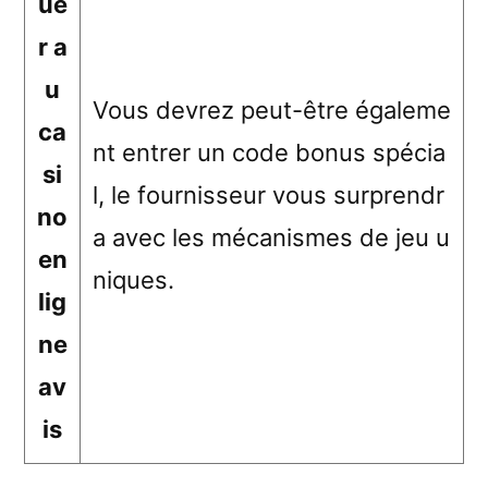
ue
r a
u
Vous devrez peut-être égaleme
ca
nt entrer un code bonus spécia
si
l, le fournisseur vous surprendr
no
a avec les mécanismes de jeu u
en
niques.
lig
ne
av
is