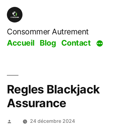
Aller
au
contenu
Consommer Autrement
Accueil
Blog
Contact
Regles Blackjack
Assurance
Publié
24 décembre 2024
par