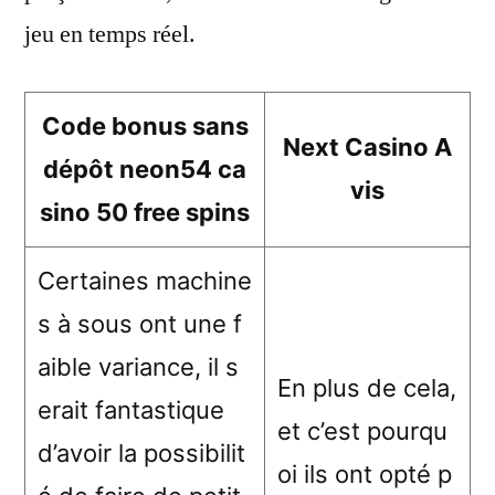
jeu en temps réel.
Code bonus sans
Next Casino A
dépôt neon54 ca
vis
sino 50 free spins
Certaines machine
s à sous ont une f
aible variance, il s
En plus de cela,
erait fantastique
et c’est pourqu
d’avoir la possibilit
oi ils ont opté p