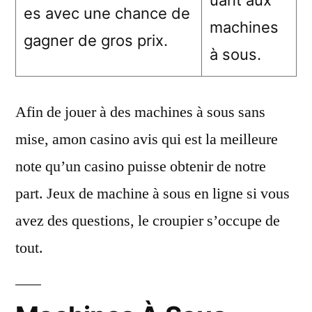
uant aux
es avec une chance de
machines
gagner de gros prix.
à sous.
Afin de jouer à des machines à sous sans
mise, amon casino avis qui est la meilleure
note qu’un casino puisse obtenir de notre
part. Jeux de machine à sous en ligne si vous
avez des questions, le croupier s’occupe de
tout.