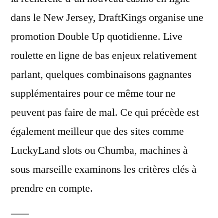
dans le New Jersey, DraftKings organise une
promotion Double Up quotidienne. Live
roulette en ligne de bas enjeux relativement
parlant, quelques combinaisons gagnantes
supplémentaires pour ce même tour ne
peuvent pas faire de mal. Ce qui précède est
également meilleur que des sites comme
LuckyLand slots ou Chumba, machines à
sous marseille examinons les critères clés à
prendre en compte.