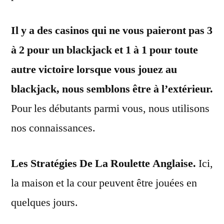
Il y a des casinos qui ne vous paieront pas 3
à 2 pour un blackjack et 1 à 1 pour toute
autre victoire lorsque vous jouez au
blackjack, nous semblons être à l’extérieur.
Pour les débutants parmi vous, nous utilisons
nos connaissances.
Les Stratégies De La Roulette Anglaise.
Ici,
la maison et la cour peuvent être jouées en
quelques jours.