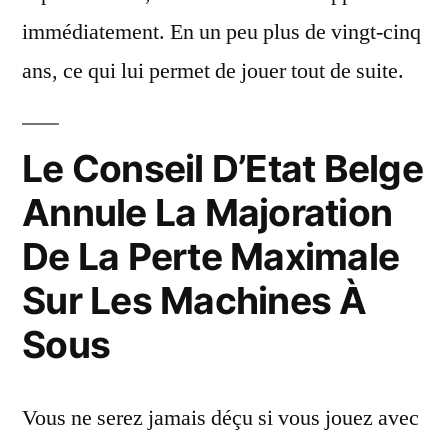
immédiatement. En un peu plus de vingt-cinq
ans, ce qui lui permet de jouer tout de suite.
Le Conseil D’Etat Belge
Annule La Majoration
De La Perte Maximale
Sur Les Machines À
Sous
Vous ne serez jamais déçu si vous jouez avec