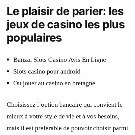
Le plaisir de parier: les
jeux de casino les plus
populaires
Banzai Slots Casino Avis En Ligne
Slots casino pour android
Ou jouer au casino en bretagne
Choisissez l’option bancaire qui convient le
mieux à votre style de vie et à vos besoins,
mais il est préférable de pouvoir choisir parmi