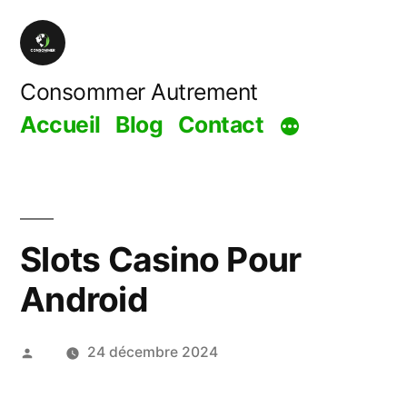
Aller
au
contenu
Consommer Autrement
Accueil
Blog
Contact
Slots Casino Pour
Android
Publié
24 décembre 2024
par