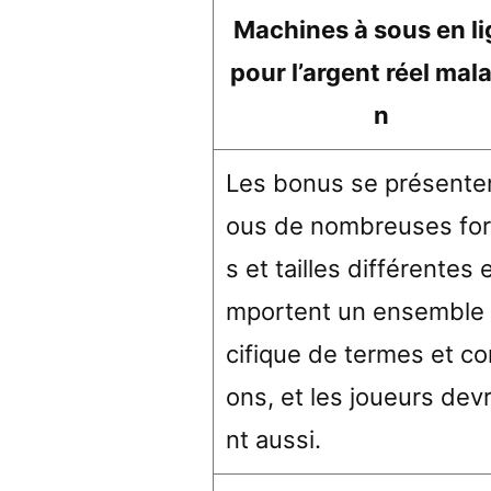
Machines à sous en l
pour l’argent réel mala
n
Les bonus se présente
ous de nombreuses fo
s et tailles différentes 
mportent un ensemble
cifique de termes et co
ons, et les joueurs dev
nt aussi.