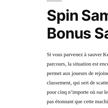
Spin Sam
Bonus S
Si vous parvenez à sauver Ke
parcours, la situation est e
permet aux joueurs de rejoin
classement, qui sert de scatte
pour cinq n’importe où sur les
pas étonnant que cette machi