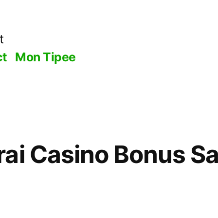
t
ct
Mon Tipee
ai Casino Bonus S