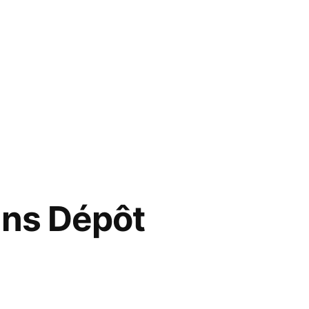
ans Dépôt