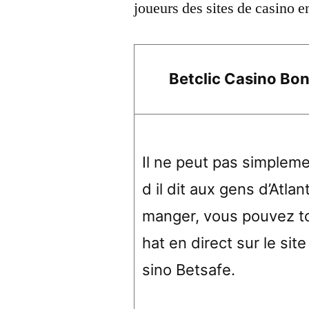
joueurs des sites de casino en
Betclic Casino Bo
Il ne peut pas simplem
d il dit aux gens d’Atla
manger, vous pouvez tou
hat en direct sur le sit
sino Betsafe.