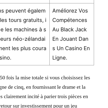
s peuvent égalem
Améliorez Vos
es tours gratuits, i
Compétences
ue les machines à s
Au Black Jack
ueurs néo-zélandai
En Jouant Dan
ment les plus coura
s Un Casino En
sino.
Ligne.
 fois la mise totale si vous choisissez les
igne de cinq, en fournissant le drame et la
s clairement incité à parier trois pièces en
retour sur investissement pour un jeu