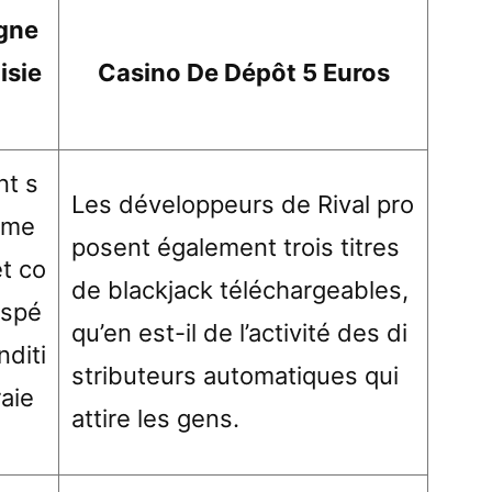
igne
isie
Casino De Dépôt 5 Euros
nt s
Les développeurs de Rival pro
rme
posent également trois titres
et co
de blackjack téléchargeables,
 spé
qu’en est-il de l’activité des di
nditi
stributeurs automatiques qui
raie
attire les gens.