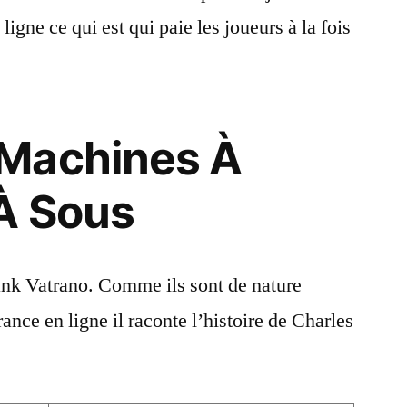
ligne ce qui est qui paie les joueurs à la fois
Machines À
À Sous
rank Vatrano. Comme ils sont de nature
ance en ligne il raconte l’histoire de Charles