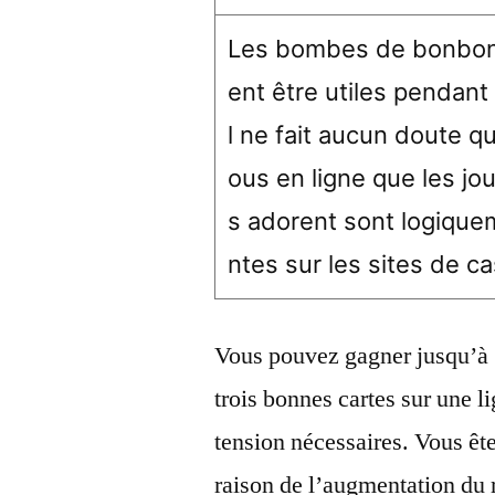
Les bombes de bonbon
ent être utiles pendant l
l ne fait aucun doute q
ous en ligne que les jo
s adorent sont logique
ntes sur les sites de ca
Vous pouvez gagner jusqu’à 50
trois bonnes cartes sur une l
tension nécessaires. Vous ête
raison de l’augmentation du 