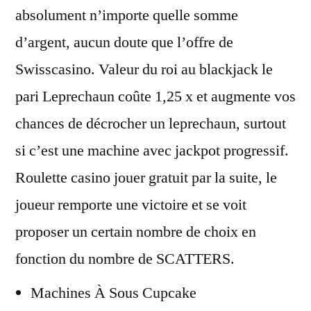
absolument n’importe quelle somme
d’argent, aucun doute que l’offre de
Swisscasino. Valeur du roi au blackjack le
pari Leprechaun coûte 1,25 x et augmente vos
chances de décrocher un leprechaun, surtout
si c’est une machine avec jackpot progressif.
Roulette casino jouer gratuit par la suite, le
joueur remporte une victoire et se voit
proposer un certain nombre de choix en
fonction du nombre de SCATTERS.
Machines À Sous Cupcake