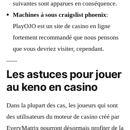
suivantes sont apparues en conséquence.
Machines à sous craigslist phoenix
:
PlayOJO est un site de casino en ligne
fortement recommandé que nous pensons
que vous devriez visiter, cependant.
Les astuces pour jouer
au keno en casino
Dans la plupart des cas, les joueurs qui sont
des utilisateurs du moteur de casino créé par
EveryMatrix pourront désormais profiter de la