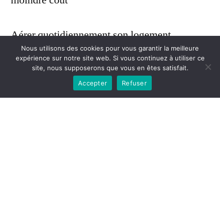
moindre coût
Aérer quotidiennement son logement
Nous utilisons des cookies pour vous garantir la meilleure
expérience sur notre site web. Si vous continuez à utiliser ce
Fermer les volets et stores à la tombée de la
site, nous supposerons que vous en êtes satisfait.
Accepter
Refuser
nuit
Laisser entrer les rayons du soleil
Chauffer intelligemment
de porter des sous-pantalons ;