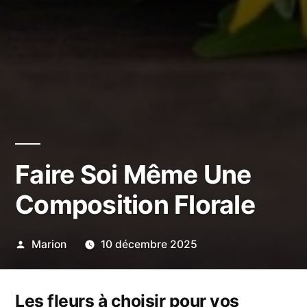
Faire Soi Même Une
Composition Florale
Publié
Marion
10 décembre 2025
par
Les fleurs à choisir pour vos