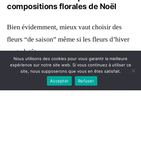
compositions florales de Noël
Bien évidemment, mieux vaut choisir des
fleurs “de saison” même si les fleurs d’hiver
sont plutôt rares.
Nous utilisons des cookies pour vous garantir la meilleure
expérience sur notre site web. Si vous continuez à utiliser ce
site, nous supposerons que vous en êtes satisfait.
Outre le poinsettia rouge et vert, grand
Accepter
Refuser
classique de Noël, pensez aux roses de Noël,
à l’amaryllis, aux jacinthes blanches,
à l’anthurium, au cyclamen et aux branches
de houx et de sapin, bien évidemment. Vous
pouvez aussi ajouter ou opter pour les