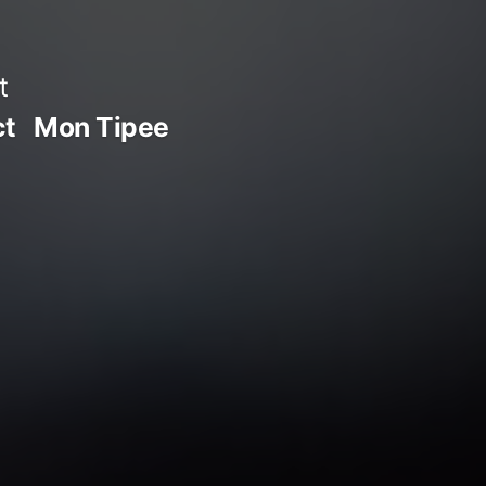
t
ct
Mon Tipee