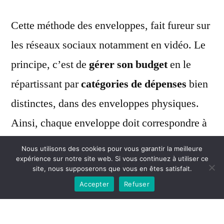
Cette méthode des enveloppes, fait fureur sur
les réseaux sociaux notamment en vidéo. Le
principe, c’est de
gérer son budget
en le
répartissant par
catégories de dépenses
bien
distinctes, dans des enveloppes physiques.
Ainsi, chaque enveloppe doit correspondre à
une catégorie de dépenses (courses,
Nous utilisons des cookies pour vous garantir la meilleure
expérience sur notre site web. Si vous continuez à utiliser ce
vêtements, sorties…). Vous allouez pour le
site, nous supposerons que vous en êtes satisfait.
mois un certain montant par enveloppe en
Accepter
Refuser
fonction de ce que vous prévoyez dépenser.