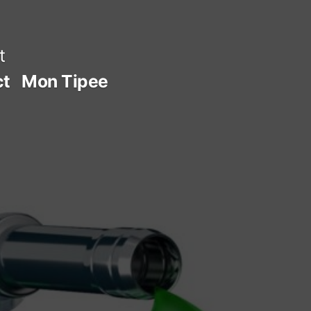
t
ct
Mon Tipee