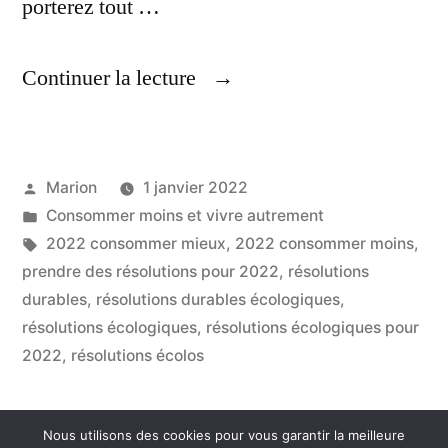
porterez tout …
« Résolutions
Continuer la lecture
Écologiques,
Pour
Publié
Marion
1 janvier 2022
2022 »
par
Publié
Consommer moins et vivre autrement
dans
Étiquettes :
2022 consommer mieux
,
2022 consommer moins
,
prendre des résolutions pour 2022
,
résolutions
durables
,
résolutions durables écologiques
,
résolutions écologiques
,
résolutions écologiques pour
2022
,
résolutions écolos
Nous utilisons des cookies pour vous garantir la meilleure