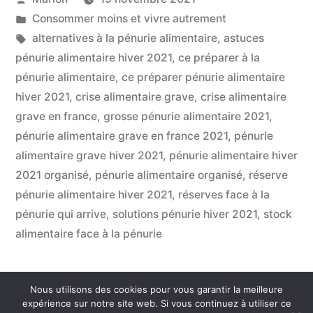
Alimentaire
par
Publié
Consommer moins et vivre autrement
Pour
dans
Étiquettes :
alternatives à la pénurie alimentaire
,
astuces
Ne
pénurie alimentaire hiver 2021
,
ce préparer à la
pénurie alimentaire
,
ce préparer pénurie alimentaire
Pas
hiver 2021
,
crise alimentaire grave
,
crise alimentaire
Manquer
grave en france
,
grosse pénurie alimentaire 2021
,
pénurie alimentaire grave en france 2021
,
pénurie
Cet
alimentaire grave hiver 2021
,
pénurie alimentaire hiver
Hiver »
2021 organisé
,
pénurie alimentaire organisé
,
réserve
pénurie alimentaire hiver 2021
,
réserves face à la
pénurie qui arrive
,
solutions pénurie hiver 2021
,
stock
alimentaire face à la pénurie
Nous utilisons des cookies pour vous garantir la meilleure
Consommer Autrement
,
Fièrement propulsé par
expérience sur notre site web. Si vous continuez à utiliser ce