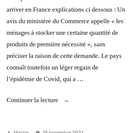
arriver en France explications ci dessous : Un
avis du ministère du Commerce appelle « les
ménages à stocker une certaine quantité de
produits de première nécessité », sans
préciser la raison de cette demande. Le pays
connaît toutefois un léger regain de
l’épidémie de Covid, qui a …
« Faire
Continuer la lecture
Des
Stock
Publié
Marion
19 novembre 2021