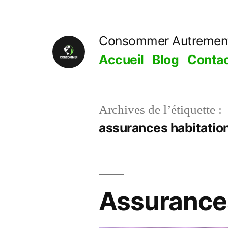
Aller
au
Consommer Autremen
contenu
Accueil
Blog
Conta
Archives de l’étiquette :
assurances habitatio
Assurances