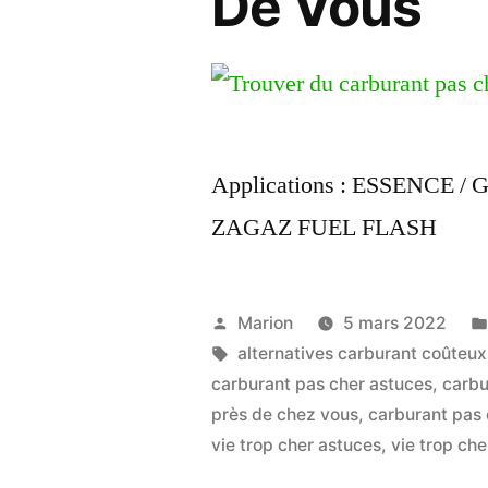
De Vous
Applications : ESSENCE
ZAGAZ FUEL FLASH
Publié
Marion
5 mars 2022
par
Étiquettes :
alternatives carburant coûteux
carburant pas cher astuces
,
carbu
près de chez vous
,
carburant pas 
vie trop cher astuces
,
vie trop che