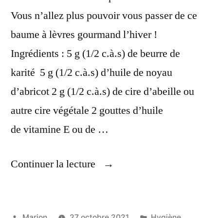
Vous n’allez plus pouvoir vous passer de ce
baume à lèvres gourmand l’hiver !
Ingrédients : 5 g (1/2 c.à.s) de beurre de
karité 5 g (1/2 c.à.s) d’huile de noyau
d’abricot 2 g (1/2 c.à.s) de cire d’abeille ou
autre cire végétale 2 gouttes d’huile
de vitamine E ou de …
« Cosmétiques,
Continuer la lecture
Que
Vous
Publié
Publié
Marion
27 octobre 2021
Hygiène