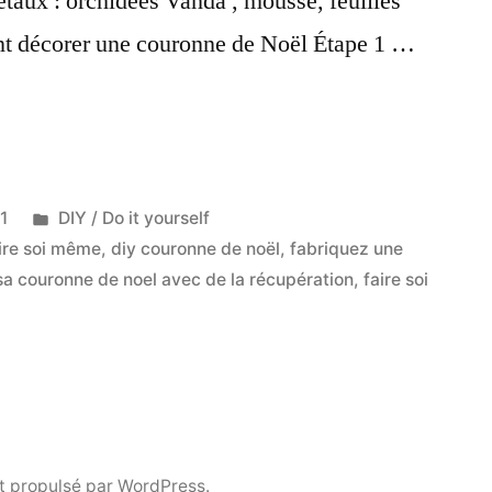
taux : orchidées Vanda , mousse, feuilles
nt décorer une couronne de Noël Étape 1 …
Publié
1
DIY / Do it yourself
dans
aire soi même
,
diy couronne de noël
,
fabriquez une
 sa couronne de noel avec de la récupération
,
faire soi
ne
t propulsé par WordPress.