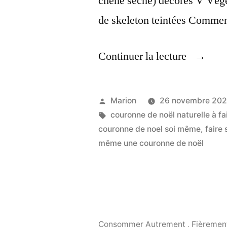
chêne séché) décorés V Végé
de skeleton teintées Comme
« Faire
Continuer la lecture
Soi
Même
Publié
Marion
26 novembre 202
Une
par
Étiquettes :
couronne de noël naturelle à f
couronne de noel soi même
,
faire
Couron
même une couronne de noël
De
Noel »
Consommer Autrement
,
Fièremen