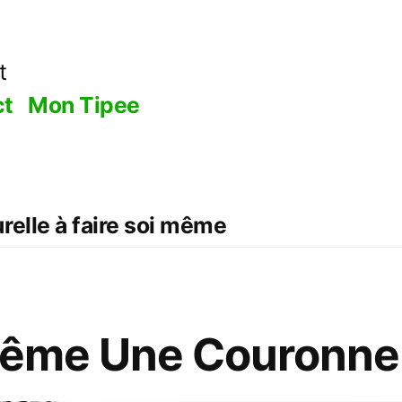
t
ct
Mon Tipee
relle à faire soi même
Même Une Couronne