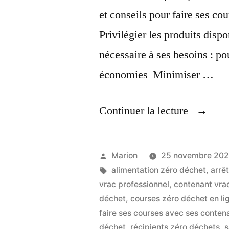
et conseils pour faire ses c
Privilégier les produits disp
nécessaire à ses besoins : pou
économies Minimiser …
« Comm
Continuer la lecture
Faire
Des
Publié
Marion
25 novembre 202
Courses
par
Étiquettes :
alimentation zéro déchet
,
arrêt
vrac professionnel
,
contenant vra
Zéro
déchet
,
courses zéro déchet en li
Déchet 
faire ses courses avec ses conten
déchet
,
récipients zéro déchets
,
s