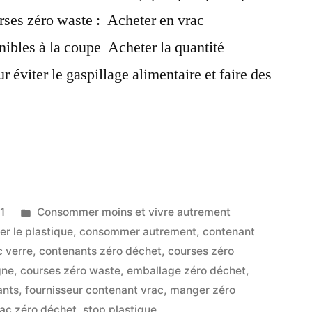
ourses zéro waste : Acheter en vrac
onibles à la coupe Acheter la quantité
r éviter le gaspillage alimentaire et faire des
ent
Publié
1
Consommer moins et vivre autrement
dans
er le plastique
,
consommer autrement
,
contenant
c verre
,
contenants zéro déchet
,
courses zéro
gne
,
courses zéro waste
,
emballage zéro déchet
,
»
ants
,
fournisseur contenant vrac
,
manger zéro
ac zéro déchet
,
stop plastique