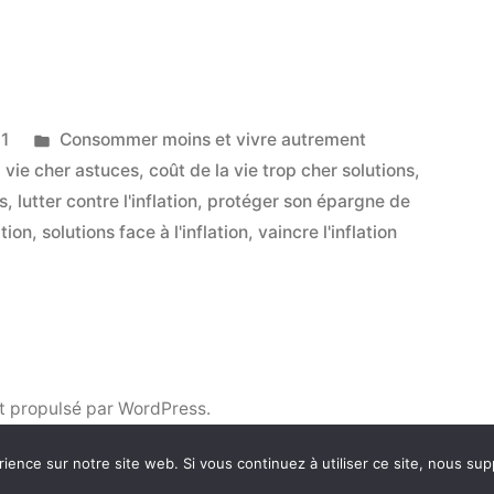
,
Publié
1
Consommer moins et vivre autrement
dans
a vie cher astuces
,
coût de la vie trop cher solutions
,
ns
,
lutter contre l'inflation
,
protéger son épargne de
on »
ation
,
solutions face à l'inflation
,
vaincre l'inflation
t propulsé par WordPress.
rience sur notre site web. Si vous continuez à utiliser ce site, nous su