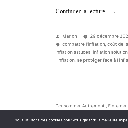
« Se
Continuer la lecture
Protéger
Face
Publié
Marion
29 décembre 202
A
par
Étiquettes :
combattre l'inflation
,
coût de l
inflation astuces
,
inflation solutio
L’Inflati
l'inflation
,
se protéger face à l'infl
Consommer Autrement
,
Fièremen
Nous utilisons des cookies pour vous garantir la meilleure expé