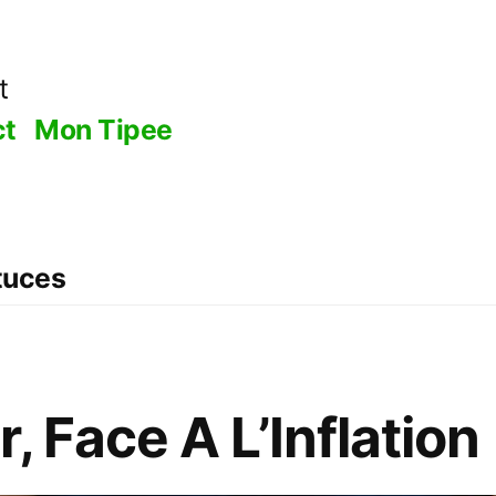
t
ct
Mon Tipee
stuces
, Face A L’Inflation