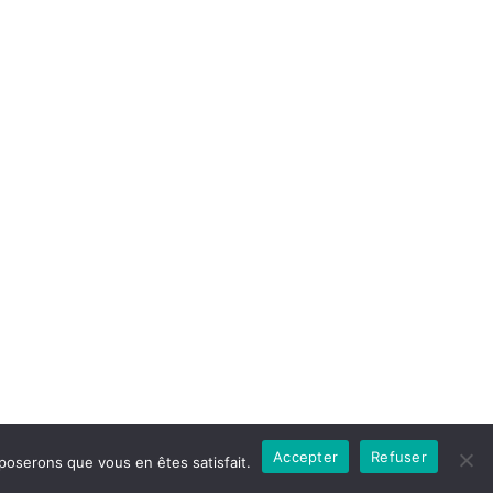
Accepter
Refuser
pposerons que vous en êtes satisfait.