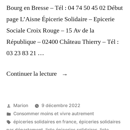
Bourg en Bresse – Tél : 04 74 50 45 02 Début
page L’Aisne Épicerie Solidaire – Epicerie
Sociale Croix Rouge – 15 Av de la
République – 02400 Château Thierry – Tél :
03 23 83 21 …
« Liste
Continuer la lecture
Des
Épiceries
Publié
Marion
9 décembre 2022
Solidaires
par
Publié
Consommer moins et vivre autrement
En
dans
Étiquettes :
épiceries solidaires en france
,
épiceries solidaires
par département
,
liste épiceries solidaires
,
liste