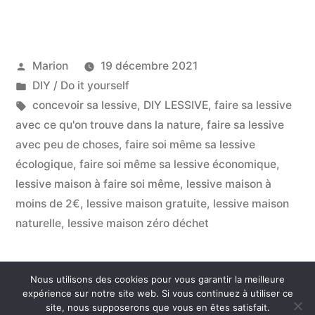
Sa
Lessive
Publié
Marion
19 décembre 2021
Soi
par
Publié
DIY / Do it yourself
Même »
dans
Étiquettes :
concevoir sa lessive
,
DIY LESSIVE
,
faire sa lessive
avec ce qu'on trouve dans la nature
,
faire sa lessive
avec peu de choses
,
faire soi même sa lessive
écologique
,
faire soi même sa lessive économique
,
lessive maison à faire soi même
,
lessive maison à
moins de 2€
,
lessive maison gratuite
,
lessive maison
naturelle
,
lessive maison zéro déchet
Nous utilisons des cookies pour vous garantir la meilleure
Consommer Autrement
,
Fièrement propulsé par
expérience sur notre site web. Si vous continuez à utiliser ce
site, nous supposerons que vous en êtes satisfait.
WordPress.