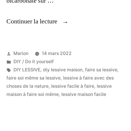
bicarbonate sur …
« Lessive
Continuer la lecture
Maison,
A
Publié
Marion
14 mars 2022
Faire
par
Publié
DIY / Do it yourself
Soi
dans
Étiquettes :
DIY LESSIVE
,
diy lessive maison
,
faire sa lessive
,
Même »
faire soi même sa lessive
,
lessive à faire avec des
choses de la nature
,
lessive facile à faire
,
lessive
maison à faire soi même
,
lessive maison facile