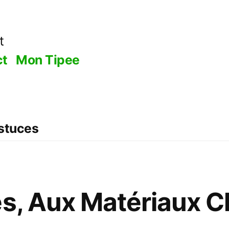
t
ct
Mon Tipee
astuces
es, Aux Matériaux C