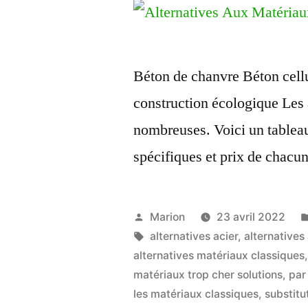
Béton de chanvre Béton cellu
construction écologique Les 
nombreuses. Voici un tableau 
spécifiques et prix de chacun
Publié
Marion
23 avril 2022
par
Étiquettes :
alternatives acier
,
alternatives
alternatives matériaux classiques
matériaux trop cher solutions
,
par
les matériaux classiques
,
substitu