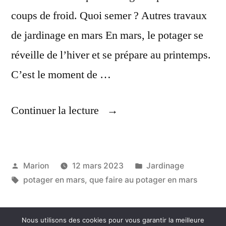
coups de froid. Quoi semer ? Autres travaux
de jardinage en mars En mars, le potager se
réveille de l’hiver et se prépare au printemps.
C’est le moment de …
« Potager
Continuer la lecture
En
Mars »
Publié
Publié
Marion
12 mars 2023
Jardinage
par
Étiquettes :
dans
potager en mars
,
que faire au potager en mars
Nous utilisons des cookies pour vous garantir la meilleure