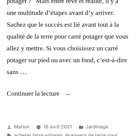
potager ? Mais entre rêve et réalité, il y a
une multitude d’étapes avant d’y arriver.
Sachez que le succès est lié avant tout à la
qualité de la terre pour carré potager que vous
allez y mettre. Si vous choisissez un carré
potager sur pied ou avec un fond, c’est-à-dire
sans …
« Quelle
Continuer la lecture
Terre
Choisir
Publié
Publié
Marion
16 avril 2021
Jardinage
Pour
par
Étiquettes :
dans
acheter terre potager
,
épaisseur de terre pour