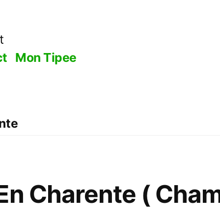
t
ct
Mon Tipee
nte
 En Charente ( Cha