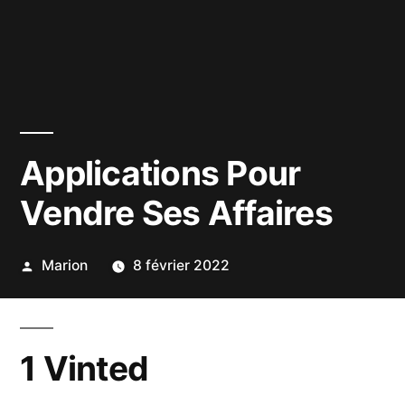
Applications Pour
Vendre Ses Affaires
Publié
Marion
8 février 2022
par
1 Vinted