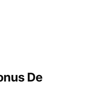
onus De