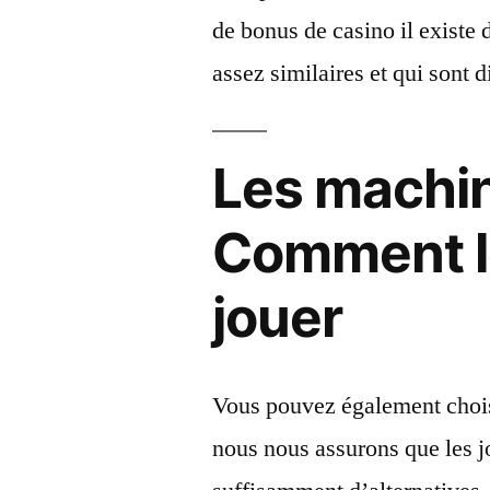
de bonus de casino il existe 
assez similaires et qui sont 
Les machin
Comment le
jouer
Vous pouvez également choisi
nous nous assurons que les jo