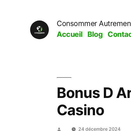
Aller
au
Consommer Autremen
contenu
Accueil
Blog
Conta
Bonus D Ar
Casino
Publié
24 décembre 2024