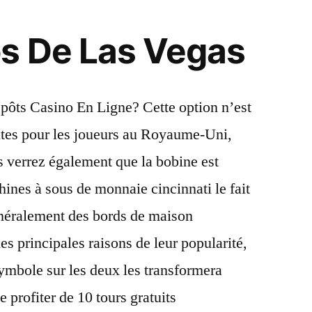
s De Las Vegas
pôts Casino En Ligne? Cette option n’est
sites pour les joueurs au Royaume-Uni,
 verrez également que la bobine est
nes à sous de monnaie cincinnati le fait
énéralement des bords de maison
s principales raisons de leur popularité,
symbole sur les deux les transformera
 profiter de 10 tours gratuits