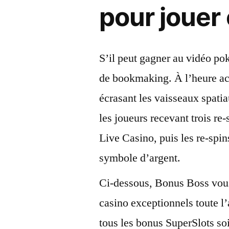
pour jouer
S’il peut gagner au vidéo po
de bookmaking. À l’heure act
écrasant les vaisseaux spatia
les joueurs recevant trois re
Live Casino, puis les re-spins
symbole d’argent.
Ci-dessous, Bonus Boss vous
casino exceptionnels toute l
tous les bonus SuperSlots so