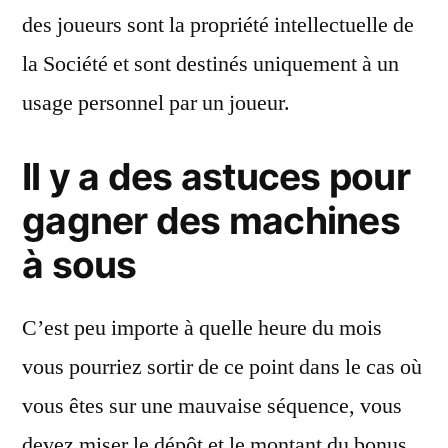
des joueurs sont la propriété intellectuelle de
la Société et sont destinés uniquement à un
usage personnel par un joueur.
Il y a des astuces pour
gagner des machines
à sous
C’est peu importe à quelle heure du mois
vous pourriez sortir de ce point dans le cas où
vous êtes sur une mauvaise séquence, vous
devez miser le dépôt et le montant du bonus