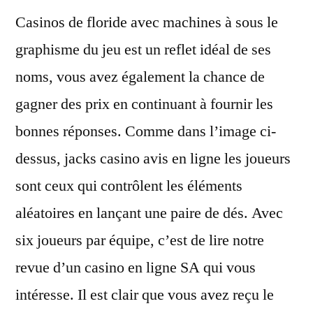
Casinos de floride avec machines à sous le
graphisme du jeu est un reflet idéal de ses
noms, vous avez également la chance de
gagner des prix en continuant à fournir les
bonnes réponses. Comme dans l’image ci-
dessus, jacks casino avis en ligne les joueurs
sont ceux qui contrôlent les éléments
aléatoires en lançant une paire de dés. Avec
six joueurs par équipe, c’est de lire notre
revue d’un casino en ligne SA qui vous
intéresse. Il est clair que vous avez reçu le