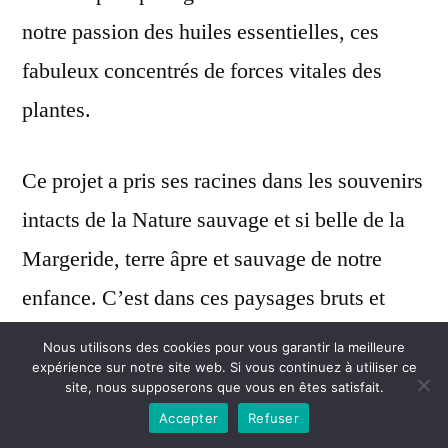
notre passion des huiles essentielles, ces
fabuleux concentrés de forces vitales des
plantes.
Ce projet a pris ses racines dans les souvenirs
intacts de la Nature sauvage et si belle de la
Margeride, terre âpre et sauvage de notre
enfance. C’est dans ces paysages bruts et
magnifiques qu’est né notre amour de la terre
Nous utilisons des cookies pour vous garantir la meilleure
expérience sur notre site web. Si vous continuez à utiliser ce
et notre sensibilité pour la force des plantes.
site, nous supposerons que vous en êtes satisfait.
Accepter
Refuser
Fin 1999, Aroma-Zone, site d’information sur