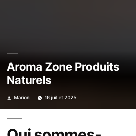
Aroma Zone Produits
Naturels
Publié
Marion
16 juillet 2025
par
Qui sommes-