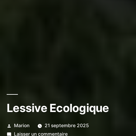
Lessive Ecologique
Publié
Marion
21 septembre 2025
par
sur
Laisser un commentaire