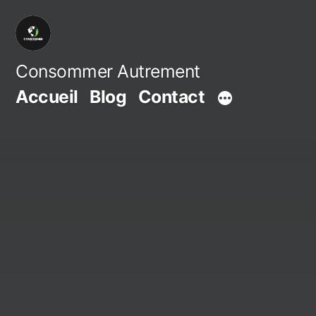
Aller
au
contenu
Consommer Autrement
Accueil
Blog
Contact