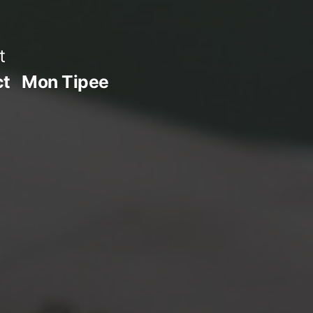
t
ct
Mon Tipee