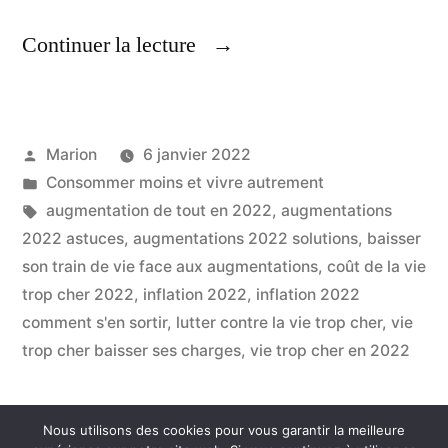
« Augmentation
Continuer la lecture
De
Tout
Publié
Marion
6 janvier 2022
En
par
Publié
Consommer moins et vivre autrement
2022
dans
Étiquettes :
augmentation de tout en 2022
,
augmentations
Comment
2022 astuces
,
augmentations 2022 solutions
,
baisser
son train de vie face aux augmentations
,
coût de la vie
S’En
trop cher 2022
,
inflation 2022
,
inflation 2022
Sortir »
comment s'en sortir
,
lutter contre la vie trop cher
,
vie
trop cher baisser ses charges
,
vie trop cher en 2022
Nous utilisons des cookies pour vous garantir la meilleure
Consommer Autrement
,
Fièrement propulsé par