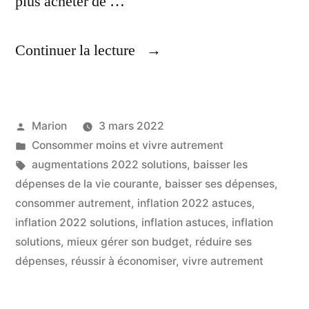
plus acheter de …
« Baisser
Continuer la lecture
Ses
Dépenses,
Publié
Marion
3 mars 2022
Au
par
Publié
Consommer moins et vivre autrement
Quotidien »
dans
Étiquettes :
augmentations 2022 solutions
,
baisser les
dépenses de la vie courante
,
baisser ses dépenses
,
consommer autrement
,
inflation 2022 astuces
,
inflation 2022 solutions
,
inflation astuces
,
inflation
solutions
,
mieux gérer son budget
,
réduire ses
dépenses
,
réussir à économiser
,
vivre autrement