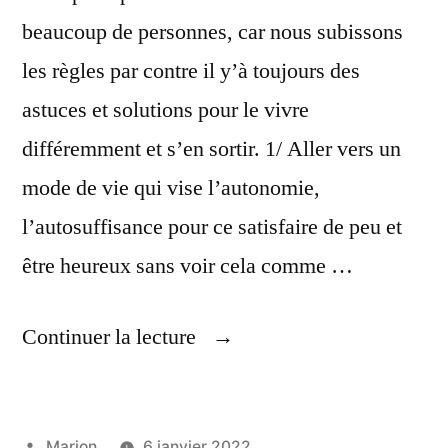
beaucoup de personnes, car nous subissons
les règles par contre il y’à toujours des
astuces et solutions pour le vivre
différemment et s’en sortir. 1/ Aller vers un
mode de vie qui vise l’autonomie,
l’autosuffisance pour ce satisfaire de peu et
être heureux sans voir cela comme …
« Augmentation
Continuer la lecture
De
Tout
Publié
Marion
6 janvier 2022