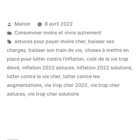
Contre
L’Inflation
Publié
Marion
8 avril 2022
Choses
par
Publié
Consommer moins et vivre autrement
A
dans
Étiquettes :
astuces pour payer moins cher
,
baisser ses
Mettre
charges
,
baisser son train de vie
,
choses à mettre en
place pour lutter contre l'inflation
,
coût de la vie trop
En
élevé
,
inflation 2022 astuces
,
inflation 2022 solutions
,
Place »
lutter contre la vie cher
,
lutter contre les
augmentations
,
vie trop cher 2022
,
vie trop cher
astuces
,
vie trop cher solutions