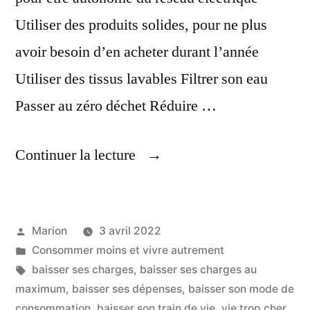
Utiliser des produits solides, pour ne plus
avoir besoin d’en acheter durant l’année
Utiliser des tissus lavables Filtrer son eau
Passer au zéro déchet Réduire …
« Astuces,
Continuer la lecture
Pour
Baisser
Publié
Marion
3 avril 2022
Son
par
Publié
Consommer moins et vivre autrement
Train
dans
Étiquettes :
baisser ses charges
,
baisser ses charges au
De
maximum
,
baisser ses dépenses
,
baisser son mode de
consommation
,
baisser son train de vie
,
vie trop cher