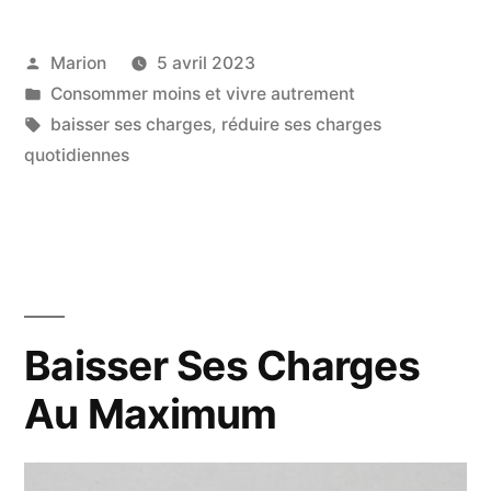
Charges
Publié
Marion
5 avril 2023
Quotidiennes »
par
Publié
Consommer moins et vivre autrement
dans
Étiquettes :
baisser ses charges
,
réduire ses charges
quotidiennes
Baisser Ses Charges
Au Maximum