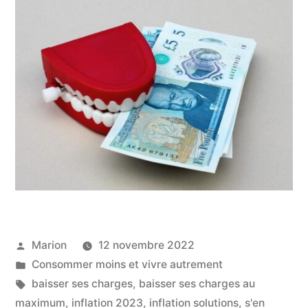
Publié
Marion
12 novembre 2022
par
Publié
Consommer moins et vivre autrement
dans
Étiquettes :
baisser ses charges
,
baisser ses charges au
maximum
,
inflation 2023
,
inflation solutions
,
s'en