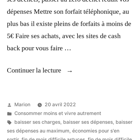
dépenses Mettre son forfait téléphonique, au
plus bas il existe pleins de forfaits à moins de
5€ Faire ses achats, avec les sites de cash
back pour vous faire …
« Baisser
Continuer la lecture
Toutes
Ses
Publié
Marion
20 avril 2022
Charges
par
Publié
Consommer moins et vivre autrement
Au
dans
Étiquettes :
baisser ses charges
,
baisser ses dépenses
,
baisser
Maximum »
ses dépenses au maximum
,
économies pour s'en
sortir
,
fin de mois difficile astuces
,
fin de mois difficile