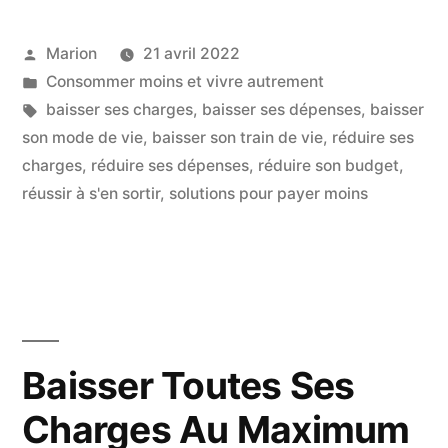
Dépenses,
Publié
Marion
21 avril 2022
Son
par
Publié
Consommer moins et vivre autrement
Mode
dans
Étiquettes :
baisser ses charges
,
baisser ses dépenses
,
baisser
De
son mode de vie
,
baisser son train de vie
,
réduire ses
charges
,
réduire ses dépenses
,
réduire son budget
,
Vie,
réussir à s'en sortir
,
solutions pour payer moins
Solutions »
Baisser Toutes Ses
Charges Au Maximum