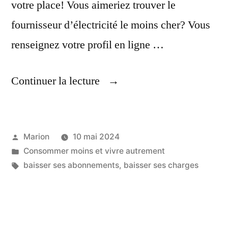
votre place! Vous aimeriez trouver le
fournisseur d’électricité le moins cher? Vous
renseignez votre profil en ligne …
« Mieux
Continuer la lecture
Gérer
Vos
Publié
Marion
10 mai 2024
Abonnements »
par
Publié
Consommer moins et vivre autrement
dans
Étiquettes :
baisser ses abonnements
,
baisser ses charges