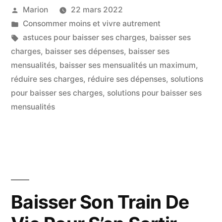
Publié
Marion
22 mars 2022
Ses
par
Publié
Consommer moins et vivre autrement
Charges
dans
Étiquettes :
astuces pour baisser ses charges
,
baisser ses
Un
charges
,
baisser ses dépenses
,
baisser ses
mensualités
,
baisser ses mensualités un maximum
,
Maximum »
réduire ses charges
,
réduire ses dépenses
,
solutions
pour baisser ses charges
,
solutions pour baisser ses
mensualités
Baisser Son Train De