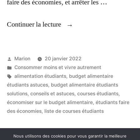
faire des économies, et arrêter les …
« Budget
Continuer la lecture
Alimentaire
Etudiants,
Publié
Marion
20 janvier 2022
Astuces
par
Publié
Consommer moins et vivre autrement
&
dans
Étiquettes :
alimentation étudiants
,
budget alimentaire
Conseils »
étudiants astuces
,
budget alimentaire étudiants
solutions
,
conseils et astuces
,
courses étudiants
,
économiser sur le budget alimentaire
,
étudiants faire
des économies
,
liste de courses étudiants
Nous utilisons des cookies pour vous garantir la meilleure