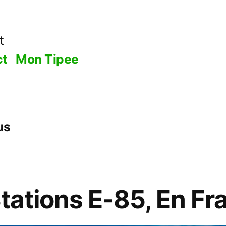
t
ct
Mon Tipee
us
Stations E-85, En Fr