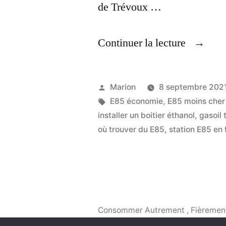
de Trévoux …
« Liste
Continuer la lecture
Des
Stations
Publié
Marion
8 septembre 202
E-
par
Étiquettes :
E85 économie
,
E85 moins cher
installer un boitier éthanol
,
gasoil 
85,
où trouver du E85
,
station E85 en
En
France 
Consommer Autrement
,
Fièremen