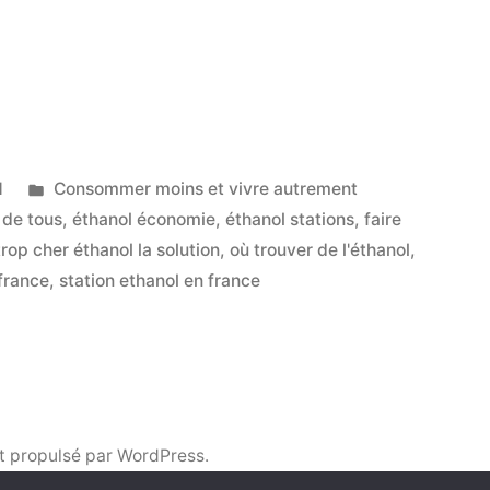
Publié
1
Consommer moins et vivre autrement
dans
 de tous
,
éthanol économie
,
éthanol stations
,
faire
trop cher éthanol la solution
,
où trouver de l'éthanol
,
 france
,
station ethanol en france
»
t propulsé par WordPress.