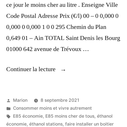
ce jour le moins cher au litre . Enseigne Ville
Code Postal Adresse Prix (€/l) 00 – 0 0,000 0
0,000 0 0,000 1 0 0 295 Chemin du Plan
0,649 01 – Ain TOTAL Saint Denis les Bourg
01000 642 avenue de Trévoux …
« Liste
Continuer la lecture
Des
Stations
Publié
Marion
8 septembre 2021
E-
par
Publié
Consommer moins et vivre autrement
85,
dans
Étiquettes :
E85 économie
,
E85 moins cher de tous
,
éthanol
En
économie
,
éthanol stations
,
faire installer un boitier