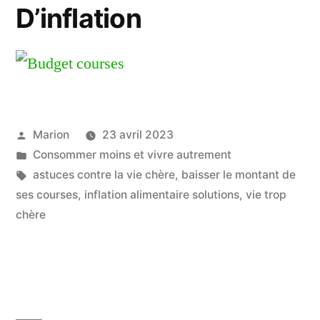
D’inflation
Publié
Marion
23 avril 2023
par
Publié
Consommer moins et vivre autrement
dans
Étiquettes :
astuces contre la vie chère
,
baisser le montant de
ses courses
,
inflation alimentaire solutions
,
vie trop
chère