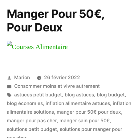
Manger Pour 50€,
Pour Deux
Publié
Marion
26 février 2022
par
Publié
Consommer moins et vivre autrement
dans
Étiquettes :
astuces petit budget
,
blog astuces
,
blog budget
,
blog économies
,
inflation alimentaire astuces
,
inflation
alimentaire solutions
,
manger pour 50€ pour deux
,
manger pour pas cher
,
manger sain pour 50€
,
solutions petit budget
,
solutions pour manger pour
pas cher