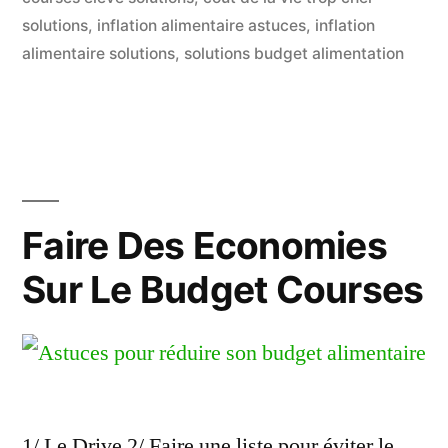
Budget
solutions
,
inflation alimentaire astuces
,
inflation
alimentaire solutions
,
solutions budget alimentation
Courses »
Faire Des Economies
Sur Le Budget Courses
1/ Le Drive 2/ Faire une liste pour éviter le