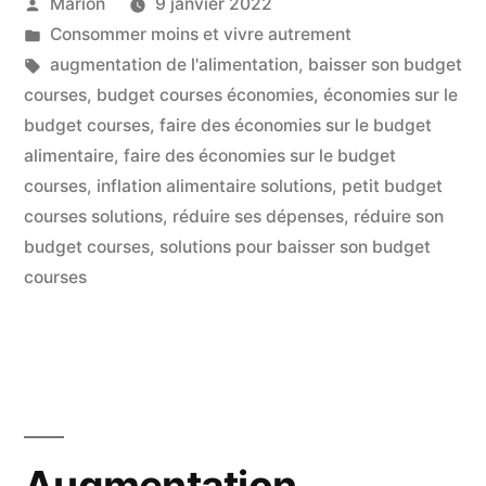
Publié
Marion
9 janvier 2022
Sur
par
Publié
Consommer moins et vivre autrement
Le
dans
Étiquettes :
augmentation de l'alimentation
,
baisser son budget
Budget
courses
,
budget courses économies
,
économies sur le
budget courses
,
faire des économies sur le budget
Courses »
alimentaire
,
faire des économies sur le budget
courses
,
inflation alimentaire solutions
,
petit budget
courses solutions
,
réduire ses dépenses
,
réduire son
budget courses
,
solutions pour baisser son budget
courses
Augmentation