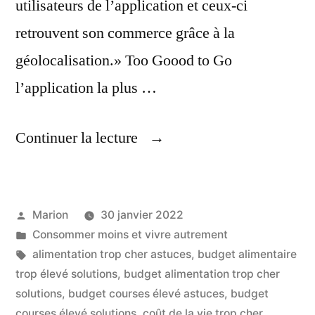
utilisateurs de l’application et ceux-ci
retrouvent son commerce grâce à la
géolocalisation.» Too Goood to Go
l’application la plus …
« Solutions
Continuer la lecture
Pour
Faire
Publié
Marion
30 janvier 2022
Des
par
Publié
Consommer moins et vivre autrement
Economies,
dans
Étiquettes :
alimentation trop cher astuces
,
budget alimentaire
Sur
trop élevé solutions
,
budget alimentation trop cher
solutions
,
budget courses élevé astuces
,
budget
Le
courses élevé solutions
,
coût de la vie trop cher