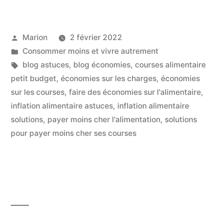
Des
Courses
Publié
Marion
2 février 2022
Alimentaire
par
Publié
Consommer moins et vivre autrement
A
dans
Étiquettes :
blog astuces
,
blog économies
,
courses alimentaire
Petit
petit budget
,
économies sur les charges
,
économies
sur les courses
,
faire des économies sur l'alimentaire
,
Prix,
inflation alimentaire astuces
,
inflation alimentaire
Pour
solutions
,
payer moins cher l'alimentation
,
solutions
pour payer moins cher ses courses
Plusieurs
Semaines »