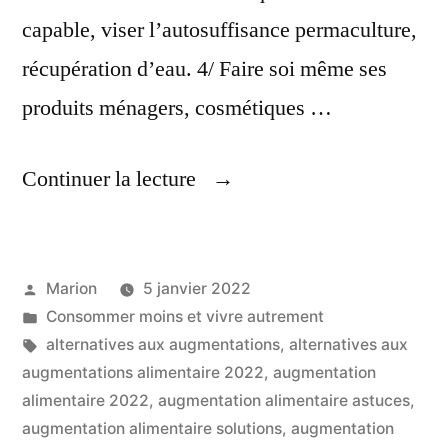
capable, viser l’autosuffisance permaculture,
récupération d’eau. 4/ Faire soi même ses
produits ménagers, cosmétiques …
« Augmentation
Continuer la lecture
Alimentation
En
Publié
Marion
5 janvier 2022
2022
par
Publié
Consommer moins et vivre autrement
Solutions »
dans
Étiquettes :
alternatives aux augmentations
,
alternatives aux
augmentations alimentaire 2022
,
augmentation
alimentaire 2022
,
augmentation alimentaire astuces
,
augmentation alimentaire solutions
,
augmentation